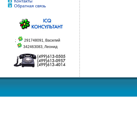
Контакты
Обратная связь
;
291748091, Василий
342463083, Леонид