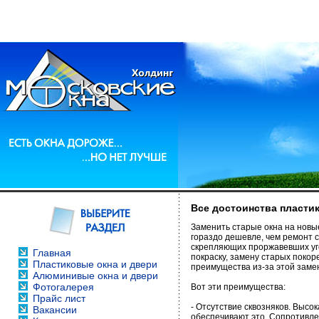
Все достоинства пласти
Заменить старые окна на новы
гораздо дешевле, чем ремонт с
скрепляющих проржавевших уго
Главная
покраску, замену старых поко
Пластиковые окна и двери
преимущества из-за этой заме
Алюминивые окна и двери
Фотогалерея
Вот эти преимущества:
Прайс лист
- Отсутствие сквозняков. Выс
Вакансии
обеспечивают это. Сопротивле