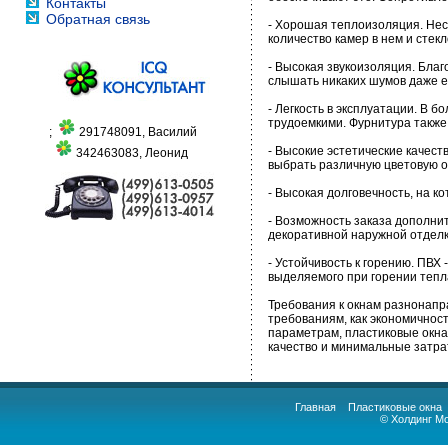
Контакты
Обратная связь
- Хорошая теплоизоляция. Несм
количество камер в нем и стек
- Высокая звукоизоляция. Бла
слышать никаких шумов даже е
- Легкость в эксплуатации. В 
трудоемкими. Фурнитура также
;
291748091, Василий
- Высокие эстетические качест
342463083, Леонид
выбрать различную цветовую 
- Высокая долговечность, на к
- Возможность заказа дополнит
декоративной наружной отделк
- Устойчивость к горению. ПВ
выделяемого при горении тепл
Требования к окнам разнонапра
требованиям, как экономичнос
параметрам, пластиковые окна
качество и минимальные затра
Главная
Пластиковые окна
© Холдинг М