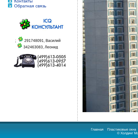
Контакты
Обратная связь
;
291748091, Василий
342463083, Леонид
Главная
Пластиковые окна
© Холдинг М