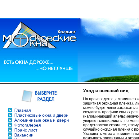
Уход и внешний вид
На производстве, алюминиевые
защитная оксидная пленка). И
можно будет легко закрасить 
Главная
создавать профили самых разны
Пластиковые окна и двери
(напоминающий апельсиновую ко
Алюминивые окна и двери
уверяют специалисты, не меня
Фотогалерея
представлена скромнее, к тому
случайно оксидная пленка с пр
Прайс лист
Ухаживать же за алюминиевыми
Вакансии
покрывать пропитками и окраш