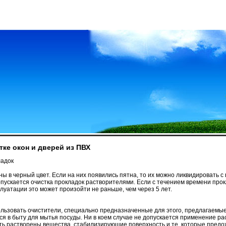
тке окон и дверей из ПВХ
ладок
ы в черный цвет. Если на них появились пятна, то их можно ликвидировать 
допускается очистка прокладок растворителями. Если с течением времени прок
луатации это может произойти не раньше, чем через 5 лет.
ользовать очистители, специально предназначенные для этого, предлагаемы
 в быту для мытья посуды. Ни в коем случае не допускается применение раст
быть растворены вещества, стабилизирующие поверхность и те, которые пред