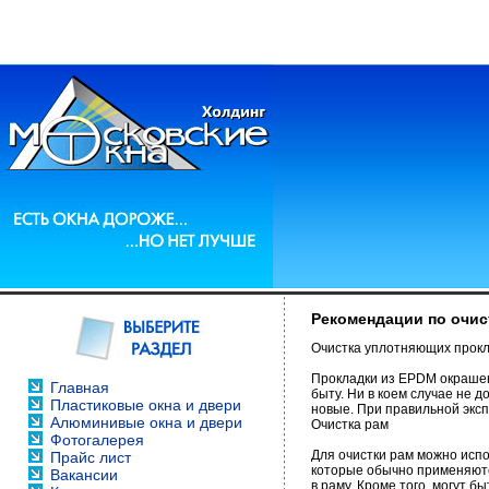
Рекомендации по очис
Очистка уплотняющих прок
Прокладки из EPDM окрашен
Главная
быту. Ни в коем случае не 
Пластиковые окна и двери
новые. При правильной эксп
Алюминивые окна и двери
Очистка рам
Фотогалерея
Для очистки рам можно исп
Прайс лист
которые обычно применяются
Вакансии
в раму. Кроме того, могут 