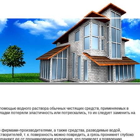
с помощью водного раствора обычных чистящих средств, применяемых в
ладки потеряли эластичность или потрескались, то их следует заменить на
е фирмами-производителями, а также средства, разводимые водой,
ворителей, т. к. поверхность можно повредить, а грязь проникнет глубоко
охраняют ее от проникновения излучения, что приведет к появлению