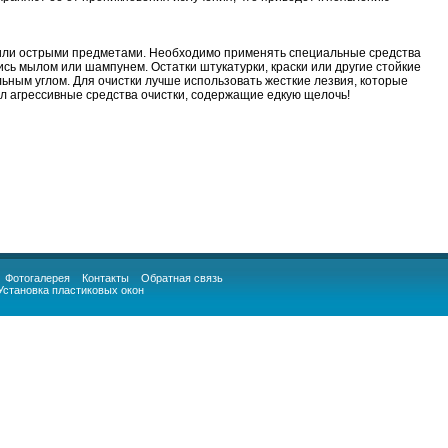
и или острыми предметами. Необходимо применять специальные средства
ись мылом или шампунем. Остатки штукатурки, краски или другие стойкие
ьным углом. Для очистки лучше использовать жесткие лезвия, которые
кол агрессивные средства очистки, содержащие едкую щелочь!
Фотогалерея
Контакты
Обратная связь
Установка пластиковых окон