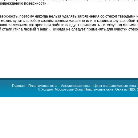
 повреждению поверхности.
верхность, поэтому никогда нельзя удалять загрязнения со стекол твердым
е можно купить в любом хозяйственном магазине или, в крайнем случае, обойт
аются лезвием, которое при работе следует прижимать к стеклу под минимал
 стали (типа лезвий “Нева”). Никогда не следует применять для очистки сте
Главная
Пластиковые окна
Алюминивые окна
Цены на пластиковые окна
© Холдинг Московские Окна.
Пластиковые окна
,
Окна из ПВХ
,