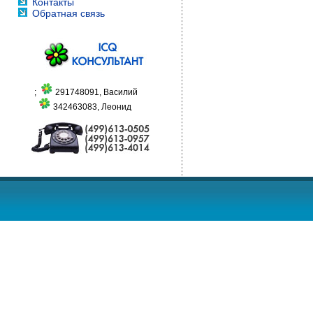
Контакты
Обратная связь
;
291748091, Василий
342463083, Леонид