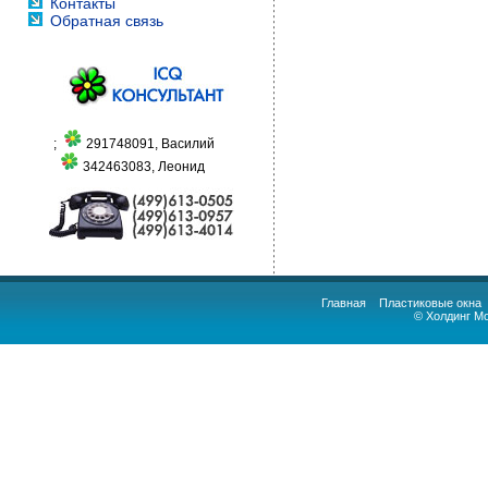
Контакты
Обратная связь
;
291748091, Василий
342463083, Леонид
Главная
Пластиковые окна
© Холдинг М