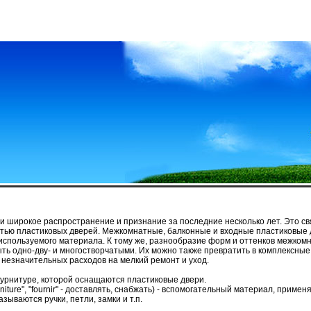
 широкое распространение и признание за последние несколько лет. Это свя
стью пластиковых дверей. Межкомнатные, балконные и входные пластиковые
 используемого материала. К тому же, разнообразие форм и оттенков межком
ть одно-дву- и многостворчатыми. Их можно также превратить в комплексные 
 незначительных расходов на мелкий ремонт и уход.
фурнитуре, которой оснащаются пластиковые двери.
niture", "fournir" - доставлять, снабжать) - вспомогательный материал, прим
зываются ручки, петли, замки и т.п.