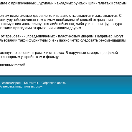
дьте о привинченных шурупами накладных ручках и шпингалетах к старым
 им пластиковые двери легко и плавно открываются и закрываются. С
рнитуру, обеспечивая тем самым необходимый способ открывания
поэтому в них инсталлируется либо обычная, либо усиленная фурнитура.
ескими приводами открывания и многим другим.
 от требований, предъявляемых к пластиковым дверям. Например, могут
ользовании такой фурнитуры очень важно четко следовать рекомендациям
амкнутого сечения в рамах и створках. В наружные камеры профилей
к запорным устройствам и фальцу.
ошенных гостей.
Фотогалерея
Контакты
Обратная связь
Установка пластиковых окон