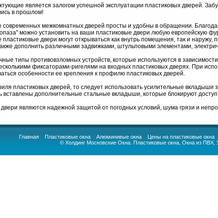
ктующие является залогом успешной эксплуатации пластиковых дверей. Забу
лись в прошлом!
 современных межкомнатных дверей просты и удобны в обращении. Благодаря
опаза" можно установить на ваши пластиковые двери любую европейскую фу
 пластиковые двери могут открываться как внутрь помещения, так и наружу, 
акже дополнить различными задвижками, штульповыми элементами, электрич
чные типы противовзломных устройств, которые используются в зависимости
несколькими фиксаторами-ригелями на входных пластиковых дверях. При исп
ваться особенности ее крепления к профилю пластиковых дверей.
филя пластиковых дверей, то следует использовать усилительные вкладыши з
ть вставлены дополнительные стальные вкладыши, которые блокируют доступ 
 двери являются надежной защитой от погодных условий, шума грязи и непр
Главная
Пластиковые окна
Алюминивые окна
Цены на пластиковые окна
© Холдинг Московские Окна.
Пластиковые окна
,
Окна из ПВХ
,