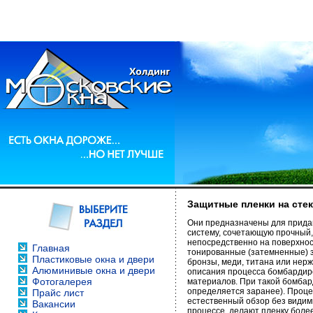
Защитные пленки на сте
Они предназначены для придан
систему, сочетающую прочный,
непосредственно на поверхност
Главная
тонированные (затемненные) 
Пластиковые окна и двери
бронзы, меди, титана или нер
Алюминивые окна и двери
описания процесса бомбардиро
Фотогалерея
материалов. При такой бомбар
определяется заранее). Проце
Прайс лист
естественный обзор без видим
Вакансии
процессе, делают пленку бол