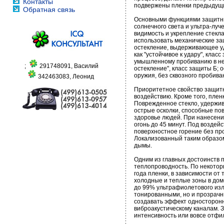
Контакты
подвержены пленки предыдущих
Обратная связь
Основными функциями защитных
солнечного света и ультра-лу
видимость и укрепление стекла
использовать механические з
остекление, выдерживающее уд
как "устойчивое к удару", кл
умышленному пробиванию в нем 
;
291748091, Василий
остекление", класс защиты Б; 
оружия, без сквозного пробива
342463083, Леонид
Приоритетное свойство защитн
воздействию. Кроме того, плен
Поврежденное стекло, удержив
острые осколки, способные пов
здоровье людей. При нанесени
огонь до 45 минут. Под возде
поверхностное горение без пр
Локализованный таким образом
дымы.
Одним из главных достоинств п
теплопроводность. По некотор
года пленки, в зависимости от
холодные и теплые зоны в до
до 99% ультрафиолетового изл
тонированными, но и прозрач
создавать эффект односторонн
виброакустическому каналам.
интенсивность или вовсе отфи